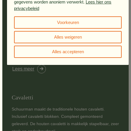
gegevens worden anoniem verwerkt.
Lees hier ons
privacybeleid
Planken
Voorkeuren
De planken zijn aan weerszijde voorzien van verzinkte
Alles weigeren
ophangbleugels. De planken zijn in diverse standaard
kleuren geschilderd en altijd uit voorraad leverbaar.
Alles accepteren
Lees meer
Cavaletti
Schuurman maakt de traditionele houten cavaletti.
Inclusief cavaletti blokken. Compleet gemonteerd
geleverd. De houten cavaletti is makkelijk stapelbaar, zeer