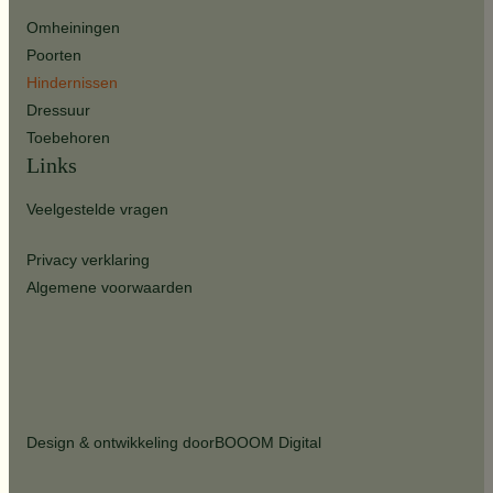
Omheiningen
Poorten
Hindernissen
Dressuur
Toebehoren
Links
Veelgestelde vragen
Privacy verklaring
Algemene voorwaarden
Design & ontwikkeling door
BOOOM Digital