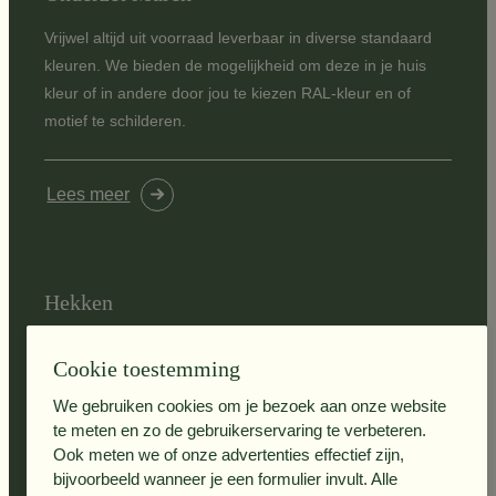
Vrijwel altijd uit voorraad leverbaar in diverse standaard
kleuren. We bieden de mogelijkheid om deze in je huis
kleur of in andere door jou te kiezen RAL-kleur en of
motief te schilderen.
Lees meer
Hekken
Schuurman maakt hekken voor hindernissen in de meest
Cookie toestemming
gangbare maat voering. In diverse standaard kleuren
geschilderd en vrijwel altijd uit voorraad leverbaar.
We gebruiken cookies om je bezoek aan onze website
te meten en zo de gebruikerservaring te verbeteren.
Ook meten we of onze advertenties effectief zijn,
Lees meer
bijvoorbeeld wanneer je een formulier invult. Alle