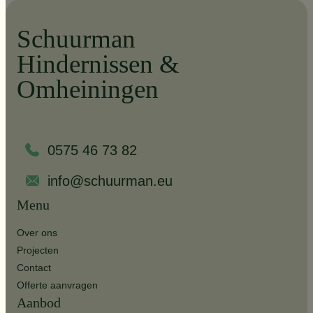
Schuurman
Hindernissen &
Omheiningen
0575 46 73 82
info@schuurman.eu
Menu
Over ons
Projecten
Contact
Offerte aanvragen
Aanbod