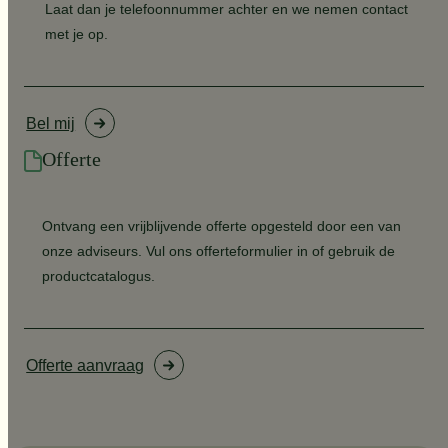
Laat dan je telefoonnummer achter en we nemen contact
met je op.
Bel mij
Offerte
Ontvang een vrijblijvende offerte opgesteld door een van
onze adviseurs. Vul ons offerteformulier in of gebruik de
productcatalogus.
Offerte aanvraag