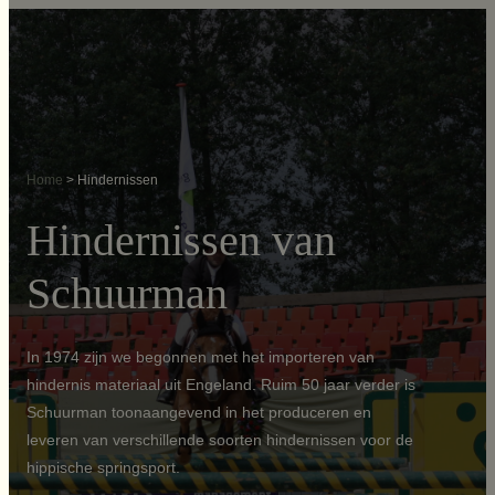
Ga
naar
de
inhoud
Home
>
Hindernissen
Hindernissen van
Schuurman
In 1974 zijn we begonnen met het importeren van
hindernis materiaal uit Engeland. Ruim 50 jaar verder is
Schuurman toonaangevend in het produceren en
leveren van verschillende soorten hindernissen voor de
hippische springsport.