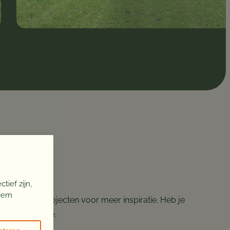
ief zijn,
niem
nze andere projecten voor meer inspiratie. Heb je
aag met je mee.