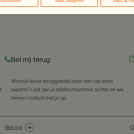
Voorkeuren
Alles weigeren
Alles acce
Bel mij terug
Word je liever teruggebeld door een van onze
t
experts? Laat dan je telefoonnummer achter en we
nemen contact met je op.
Bel mij
O