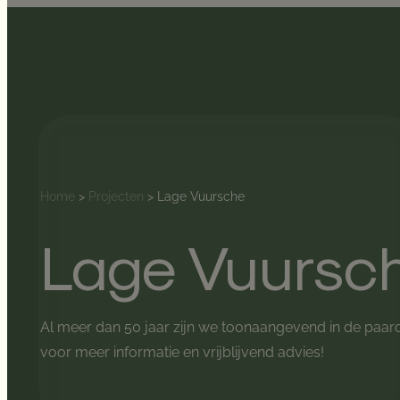
Home
>
Projecten
>
Lage Vuursche
Lage Vuursc
Al meer dan 50 jaar zijn we toonaangevend in de paa
voor meer informatie en vrijblijvend advies!