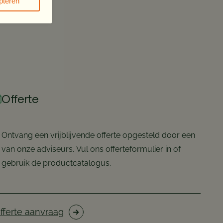
pteren
Offerte
Ontvang een vrijblijvende offerte opgesteld door een
van onze adviseurs. Vul ons offerteformulier in of
gebruik de productcatalogus.
fferte aanvraag