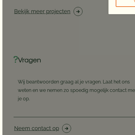
Bekijk meer projecten
Vragen
Wij beantwoorden graag al je vragen. Laat het ons
weten en we nemen zo spoedig mogelijk contact me
je op.
Neem contact op