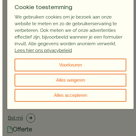
Cookie toestemming
Wij beantwoorden graag al je vragen. Laat het ons weten
We gebruiken cookies om je bezoek aan onze
en we nemen zo spoedig mogelijk contact met je op.
website te meten en zo de gebruikerservaring te
verbeteren. Ook meten we of onze advertenties
effectief zijn, bijvoorbeeld wanneer je een formulier
invult. Alle gegevens worden anoniem verwerkt.
Neem contact op
Lees hier ons privacybeleid
Bel mij terug
Voorkeuren
Word je liever teruggebeld door een van onze experts?
Alles weigeren
Laat dan je telefoonnummer achter en we nemen contact
met je op.
Alles accepteren
Bel mij
Offerte