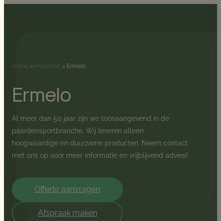
Home
>
Projecten
>
Ermelo
Ermelo
Al meer dan 50 jaar zijn we toonaangevend in de
paardensportbranche. Wij leveren alleen
hoogwaardige en duurzame producten. Neem contact
met ons op voor meer informatie en vrijblijvend advies!
Offerte aanvragen
Afspraak maken