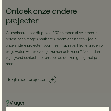
Ontdek onze andere
projecten
Geïnspireerd door dit project? We hebben al vele mooie
oplossingen mogen realiseren. Neem gerust een kijkje bij
onze andere projecten voor meer inspiratie. Heb je vragen of
wil je weten wat we voor je kunnen betekenen? Neem dan
vrijblijvend contact met ons op, we denken graag met je
mee.
Bekijk meer projecten
Vragen