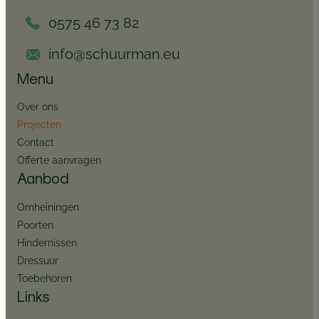
0575 46 73 82
info@schuurman.eu
Menu
Over ons
Projecten
Contact
Offerte aanvragen
Aanbod
Omheiningen
Poorten
Hindernissen
Dressuur
Toebehoren
Links