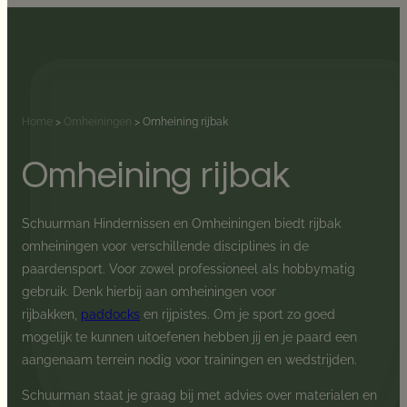
Ga
naar
de
inhoud
Home
>
Omheiningen
>
Omheining rijbak
Omheining rijbak
Schuurman Hindernissen en Omheiningen biedt rijbak
omheiningen voor verschillende disciplines in de
paardensport. Voor zowel professioneel als hobbymatig
gebruik. Denk hierbij aan omheiningen voor
rijbakken,
paddocks
en rijpistes. Om je sport zo goed
mogelijk te kunnen uitoefenen hebben jij en je paard een
aangenaam terrein nodig voor trainingen en wedstrijden.
Schuurman staat je graag bij met advies over materialen en