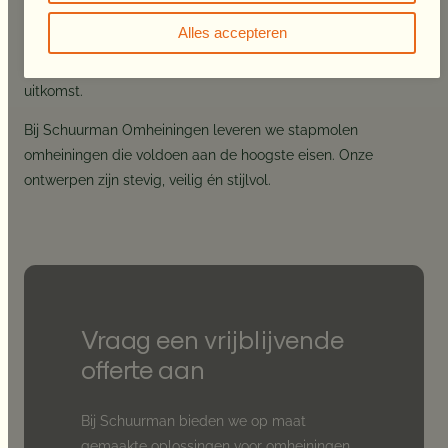
opbouwt.
Alles accepteren
Ook in tijden van blessure of verminderde motivatie om naar
buiten te gaan, zoals in de winter, biedt de stapmolen
uitkomst.
Bij Schuurman Omheiningen leveren we stapmolen
omheiningen die voldoen aan de hoogste eisen. Onze
ontwerpen zijn stevig, veilig én stijlvol.
Vraag een vrijblijvende
offerte aan
Bij Schuurman bieden we op maat
gemaakte oplossingen voor omheiningen