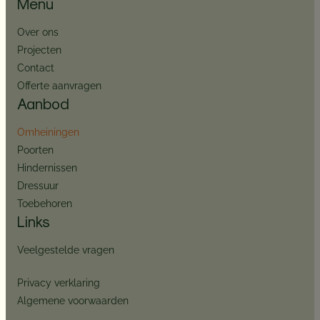
Menu
Over ons
Projecten
Contact
Offerte aanvragen
Aanbod
Omheiningen
Poorten
Hindernissen
Dressuur
Toebehoren
Links
Veelgestelde vragen
Privacy verklaring
Algemene voorwaarden