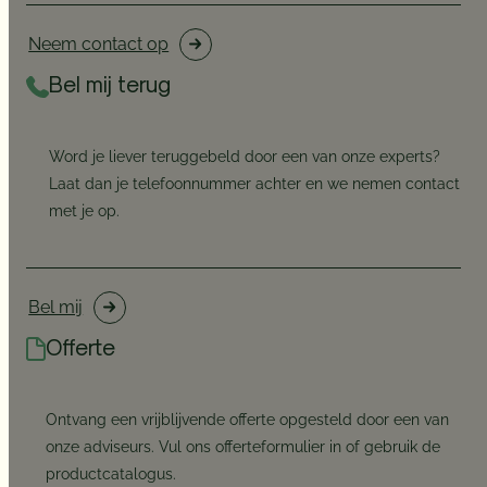
Neem contact op
Bel mij terug
Word je liever teruggebeld door een van onze experts?
Laat dan je telefoonnummer achter en we nemen contact
met je op.
Bel mij
Offerte
Ontvang een vrijblijvende offerte opgesteld door een van
onze adviseurs. Vul ons offerteformulier in of gebruik de
productcatalogus.