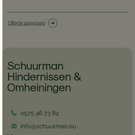
Offerte aanvraag
Schuurman
Hindernissen &
Omheiningen
0575 46 73 82
info@schuurman.eu