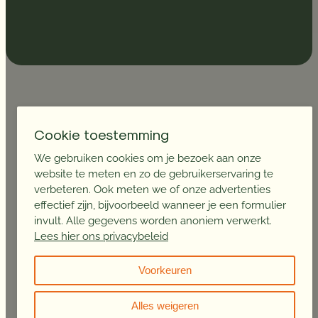
Omheiningen voor stapmolens
Cookie toestemming
We gebruiken cookies om je bezoek aan onze
Een goed ontworpen stapmolen mét veilige omheining
website te meten en zo de gebruikerservaring te
draagt bij aan de gezondheid van je paard én
verbeteren. Ook meten we of onze advertenties
trainingskwaliteit.
effectief zijn, bijvoorbeeld wanneer je een formulier
invult. Alle gegevens worden anoniem verwerkt.
Een stapmolen is ideaal als warming-up of cooling-down
Lees hier ons privacybeleid
rondom een training. Het helpt blessures voorkomen en
bespaart je tijd, doordat het in- of uitstappen grotendeels al
Voorkeuren
is gedaan. Daarnaast is het een uitstekend middel voor
duurtraining, waarbij je paard zijn conditie en spierkracht
Alles weigeren