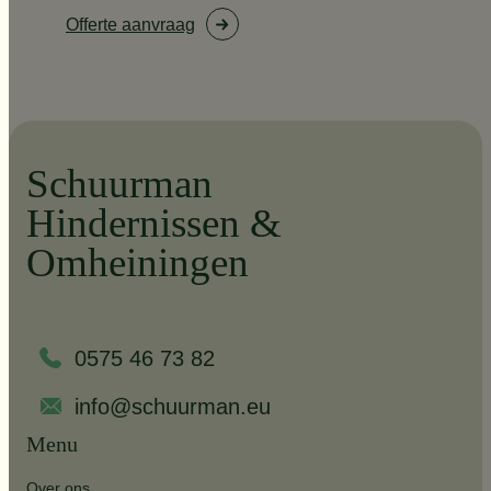
Offerte aanvraag
Schuurman
Hindernissen &
Omheiningen
0575 46 73 82
info@schuurman.eu
Menu
Over ons