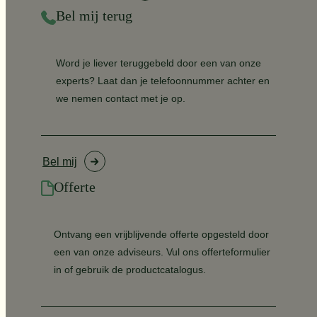
Bel mij terug
Word je liever teruggebeld door een van onze
experts? Laat dan je telefoonnummer achter en
we nemen contact met je op.
Bel mij
Offerte
Ontvang een vrijblijvende offerte opgesteld door
een van onze adviseurs. Vul ons offerteformulier
in of gebruik de productcatalogus.