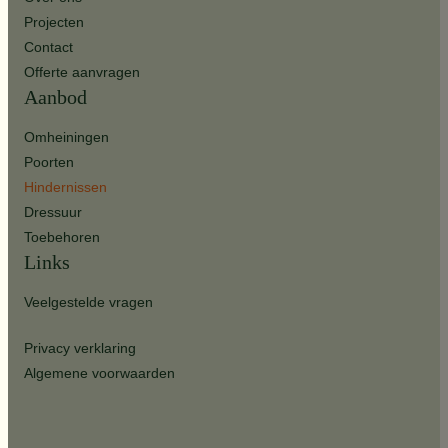
Projecten
Contact
Offerte aanvragen
Aanbod
Omheiningen
Poorten
Hindernissen
Dressuur
Toebehoren
Links
Veelgestelde vragen
Privacy verklaring
Algemene voorwaarden